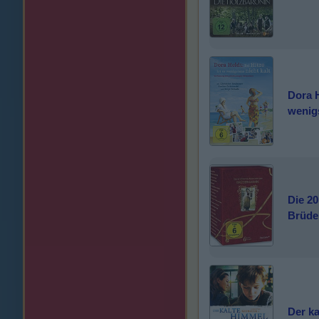
Dora H
wenigs
Die 2
Brüde
Der k