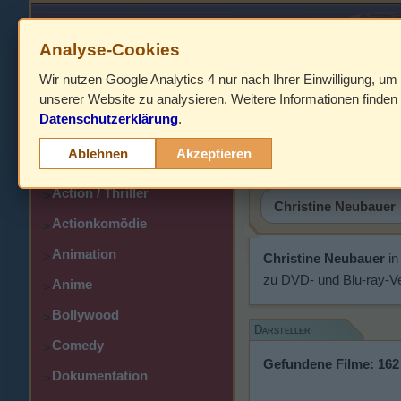
Analyse-Cookies
Wir nutzen Google Analytics 4 nur nach Ihrer Einwilligung, um
HOME
unserer Website zu analysieren. Weitere Informationen finden 
Datenschutzerklärung
.
Abenteuer
Christine
>
Ablehnen
Akzeptieren
Action
>
Action / Thriller
>
Actionkomödie
>
Animation
>
Christine Neubauer
in
zu DVD- und Blu-ray-Ve
Anime
>
Bollywood
>
Darsteller
Comedy
>
Gefundene Filme: 162
Dokumentation
>