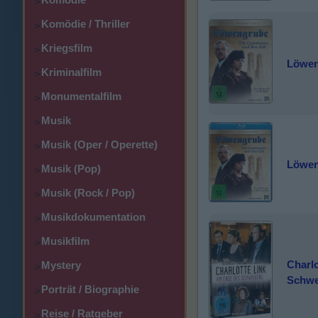
>
Komödie / Thriller
>
Kriegsfilm
>
Löwen
Kriminalfilm
>
Monumentalfilm
>
Musik
>
Musik (Oper / Operette)
>
Löwen
Musik (Pop)
>
Musik (Rock / Pop)
>
Musikdokumentation
>
Musikfilm
>
Charlo
Mystery
>
Schwe
Porträt / Biographie
>
Reise / Ratgeber
>