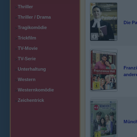
Thriller
>
Thriller / Drama
>
Die Pa
Tragikomödie
>
Trickfilm
>
TV-Movie
>
TV-Serie
>
Franzi
Unterhaltung
>
ander
Western
>
Westernkomödie
>
Zeichentrick
>
Münche