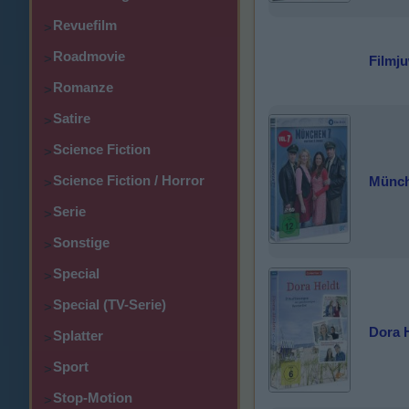
Revuefilm
>
Roadmovie
>
Filmju
Romanze
>
Satire
>
Science Fiction
>
Science Fiction / Horror
Münche
>
Serie
>
Sonstige
>
Special
>
Special (TV-Serie)
>
Dora H
Splatter
>
Sport
>
Stop-Motion
>