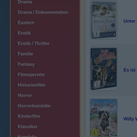
Drama
>
Drama / Dokumentation
>
Unter
Eastern
>
Erotik
>
Erotik / Thriller
>
Familie
>
Fantasy
>
Es ist
Filmoperette
>
Historienfilm
>
Horror
>
Horrorkomödie
>
Kinderfilm
>
Willy 
Klassiker
>
Komödie