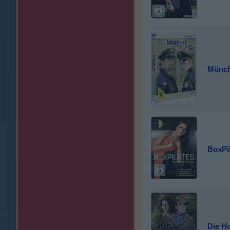
Münche
BoxPil
Die H