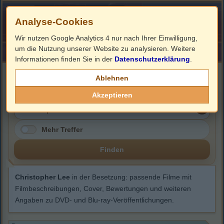
Analyse-Cookies
Wir nutzen Google Analytics 4 nur nach Ihrer Einwilligung,
um die Nutzung unserer Website zu analysieren. Weitere
HOME
Impressum
Links
Informationen finden Sie in der
Datenschutzerklärung
.
Christopher Lee
Ablehnen
Akzeptieren
Mehr Treffer
Finden
Christopher Lee
in der Besetzung: passende Filme mit
Filmbeschreibungen, Cover, Bewertungen und weiteren
Angaben zu DVD- und Blu-ray-Veröffentlichungen.