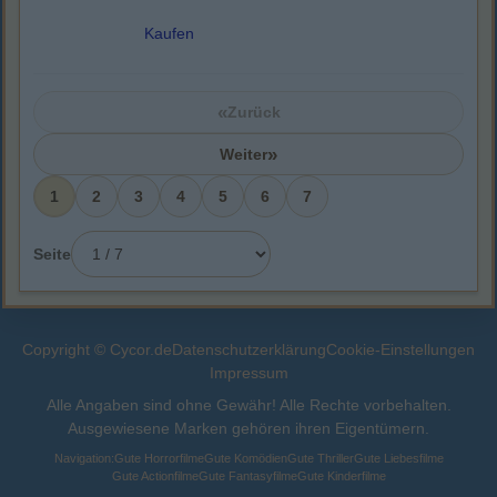
Kaufen
«
Zurück
»
Weiter
1
2
3
4
5
6
7
Seite
Copyright © Cycor.de
Datenschutzerklärung
Cookie-Einstellungen
Impressum
Alle Angaben sind ohne Gewähr! Alle Rechte vorbehalten.
Ausgewiesene Marken gehören ihren Eigentümern.
Navigation:
Gute Horrorfilme
Gute Komödien
Gute Thriller
Gute Liebesfilme
Gute Actionfilme
Gute Fantasyfilme
Gute Kinderfilme