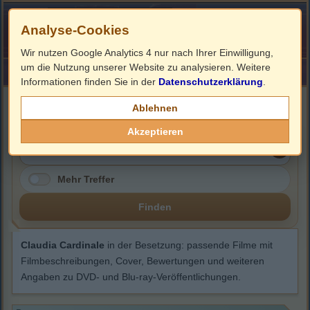
Analyse-Cookies
Wir nutzen Google Analytics 4 nur nach Ihrer Einwilligung,
um die Nutzung unserer Website zu analysieren. Weitere
HOME
Impressum
Links
Informationen finden Sie in der
Datenschutzerklärung
.
Claudia Cardinale
Ablehnen
Akzeptieren
Mehr Treffer
Finden
Claudia Cardinale
in der Besetzung: passende Filme mit
Filmbeschreibungen, Cover, Bewertungen und weiteren
Angaben zu DVD- und Blu-ray-Veröffentlichungen.