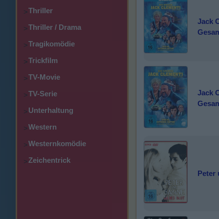
Thriller
>
Jack C
Thriller / Drama
>
Gesam
Tragikomödie
>
Trickfilm
>
TV-Movie
>
Jack C
TV-Serie
>
Gesam
Unterhaltung
>
Western
>
Westernkomödie
>
Zeichentrick
>
Peter 