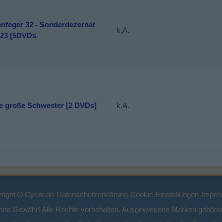
enfeger 32 - Sonderdezernat
k.A.
-23 [5DVDs
e große Schwester [2 DVDs]
k.A.
right © Cycor.de
-
Datenschutzerklärung
-
Cookie-Einstellungen
-
Impre
ohne Gewähr! Alle Rechte vorbehalten. Ausgewiesene Marken gehören