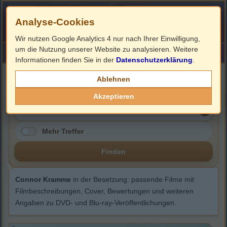
Analyse-Cookies
Wir nutzen Google Analytics 4 nur nach Ihrer Einwilligung,
um die Nutzung unserer Website zu analysieren. Weitere
HOME
Impressum
Links
Informationen finden Sie in der
Datenschutzerklärung
.
Connor Kramme
Ablehnen
Akzeptieren
Mehr Treffer
Finden
Connor Kramme
in der Besetzung: passende Filme mit
Filmbeschreibungen, Cover, Bewertungen und weiteren
Angaben zu DVD- und Blu-ray-Veröffentlichungen.