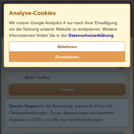
Analyse-Cookies
Wir nutzen Google Analytics 4 nur nach Ihrer Einwilligung,
um die Nutzung unserer Website zu analysieren. Weitere
HOME
Impressum
Links
Informationen finden Sie in der
Datenschutzerklärung
.
Dennis Hopper
Ablehnen
Akzeptieren
Mehr Treffer
Finden
Dennis Hopper
in der Besetzung: passende Filme mit
Filmbeschreibungen, Cover, Bewertungen und weiteren
Angaben zu DVD- und Blu-ray-Veröffentlichungen.