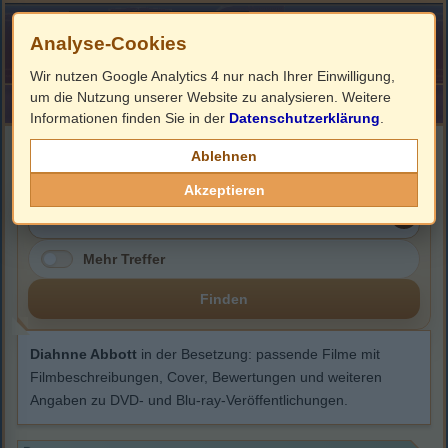
Analyse-Cookies
Wir nutzen Google Analytics 4 nur nach Ihrer Einwilligung,
um die Nutzung unserer Website zu analysieren. Weitere
HOME
Impressum
Links
Informationen finden Sie in der
Datenschutzerklärung
.
Diahnne Abbott
Ablehnen
Akzeptieren
Mehr Treffer
Finden
Diahnne Abbott
in der Besetzung: passende Filme mit
Filmbeschreibungen, Cover, Bewertungen und weiteren
Angaben zu DVD- und Blu-ray-Veröffentlichungen.