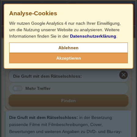
Analyse-Cookies
Wir nutzen Google Analytics 4 nur nach Ihrer Einwilligung,
um die Nutzung unserer Website zu analysieren. Weitere
HOME
Impressum
Links
Informationen finden Sie in der
Datenschutzerklärung
.
Die Gruft mit dem
Ablehnen
Rätselschloss:
Akzeptieren
Mehr Treffer
Finden
Die Gruft mit dem Rätselschloss:
in der Besetzung:
passende Filme mit Filmbeschreibungen, Cover,
Bewertungen und weiteren Angaben zu DVD- und Blu-ray-