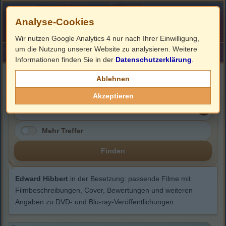
Analyse-Cookies
Wir nutzen Google Analytics 4 nur nach Ihrer Einwilligung,
um die Nutzung unserer Website zu analysieren. Weitere
HOME
Impressum
Links
Informationen finden Sie in der
Datenschutzerklärung
.
Edward Hibbert
Ablehnen
Akzeptieren
Mehr Treffer
Finden
Edward Hibbert
in der Besetzung: passende Filme mit
Filmbeschreibungen, Cover, Bewertungen und weiteren
Angaben zu DVD- und Blu-ray-Veröffentlichungen.