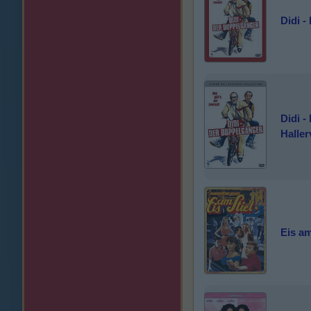
Didi -
Didi -
Haller
Eis am