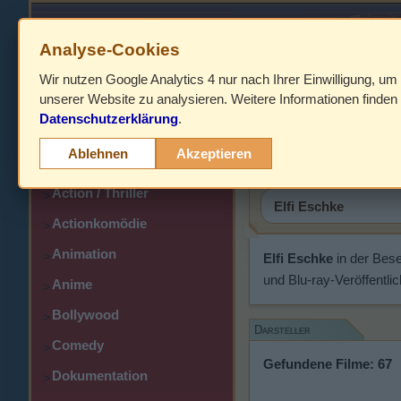
Analyse-Cookies
Wir nutzen Google Analytics 4 nur nach Ihrer Einwilligung, um
HOME
unserer Website zu analysieren. Weitere Informationen finden 
Datenschutzerklärung
.
Abenteuer
Elfi Eschk
>
Ablehnen
Akzeptieren
Action
>
Action / Thriller
>
Actionkomödie
>
Animation
>
Elfi Eschke
in der Bes
und Blu-ray-Veröffentli
Anime
>
Bollywood
>
Darsteller
Comedy
>
Gefundene Filme: 67
Dokumentation
>