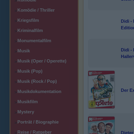
>
Komödie / Thriller
>
Kriegsfilm
Didi -
>
Editio
Kriminalfilm
>
Monumentalfilm
>
Didi -
Musik
>
Haller
Musik (Oper / Operette)
>
Musik (Pop)
>
Musik (Rock / Pop)
>
Der E
Musikdokumentation
>
Musikfilm
>
Mystery
>
Porträt / Biographie
>
Reise / Ratgeber
Dieter
>