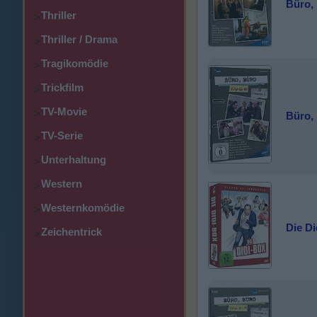
Büro, 
Thriller
>
Thriller / Drama
>
Tragikomödie
>
Trickfilm
>
TV-Movie
>
Büro, 
TV-Serie
>
Unterhaltung
>
Western
>
Westernkomödie
>
Die Di
Zeichentrick
>