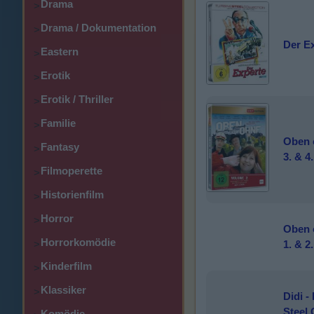
Drama
>
Drama / Dokumentation
>
Der Ex
Eastern
>
Erotik
>
Erotik / Thriller
>
Familie
>
Oben 
Fantasy
>
3. & 4.
Filmoperette
>
Historienfilm
>
Horror
>
Oben o
Horrorkomödie
1. & 2.
>
Kinderfilm
>
Klassiker
>
Didi -
Steel 
Komödie