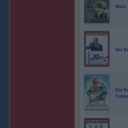
Büro, 
Der Ex
Der Ex
Collec