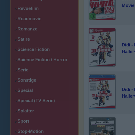
Movie 
Revuefilm
>
Roadmovie
>
Romanze
>
Satire
>
Didi -
Science Fiction
>
Haller
Science Fiction / Horror
>
Serie
>
Sonstige
>
Didi -
Special
>
Haller
Special (TV-Serie)
>
Splatter
>
Sport
>
Stop-Motion
>