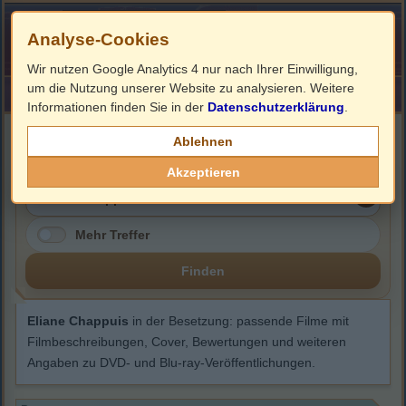
Analyse-Cookies
Wir nutzen Google Analytics 4 nur nach Ihrer Einwilligung,
um die Nutzung unserer Website zu analysieren. Weitere
HOME
Impressum
Links
Informationen finden Sie in der
Datenschutzerklärung
.
Eliane Chappuis
Ablehnen
Akzeptieren
Mehr Treffer
Finden
Eliane Chappuis
in der Besetzung: passende Filme mit
Filmbeschreibungen, Cover, Bewertungen und weiteren
Angaben zu DVD- und Blu-ray-Veröffentlichungen.