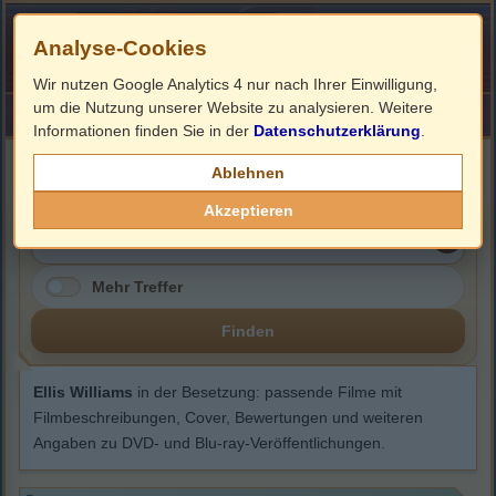
Analyse-Cookies
Wir nutzen Google Analytics 4 nur nach Ihrer Einwilligung,
um die Nutzung unserer Website zu analysieren. Weitere
HOME
Impressum
Links
Informationen finden Sie in der
Datenschutzerklärung
.
Ellis Williams
Ablehnen
Akzeptieren
Mehr Treffer
Finden
Ellis Williams
in der Besetzung: passende Filme mit
Filmbeschreibungen, Cover, Bewertungen und weiteren
Angaben zu DVD- und Blu-ray-Veröffentlichungen.