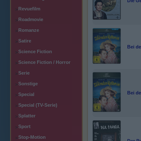
Die Ge
Revuefilm
>
Roadmovie
>
Romanze
>
Satire
>
Bei de
Science Fiction
>
Science Fiction / Horror
>
Serie
>
Sonstige
>
Bei de
Special
>
Special (TV-Serie)
>
Splatter
>
Sport
>
Stop-Motion
>
Der P