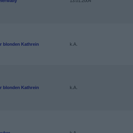
ierwally
13.01.2004
r blonden Kathrein
k.A.
r blonden Kathrein
k.A.
auker
k.A.