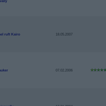
wally
l ruft Kairo
18.05.2007
auker
07.02.2006