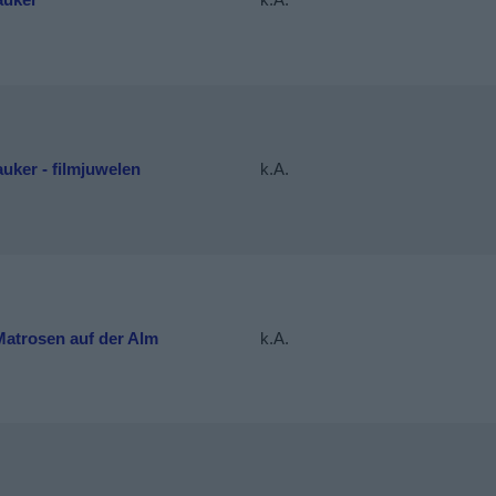
uker - filmjuwelen
k.A.
Matrosen auf der Alm
k.A.