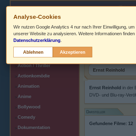
Analyse-Cookies
Wir nutzen Google Analytics 4 nur nach Ihrer Einwilligung, um
HOME
unserer Website zu analysieren. Weitere Informationen finden 
Datenschutzerklärung
.
Abenteuer
Ernst Rei
>
Ablehnen
Akzeptieren
Action
>
Action / Thriller
>
Actionkomödie
>
Animation
>
Ernst Reinhold
in der
DVD- und Blu-ray-Veröf
Anime
>
Bollywood
>
Darsteller
Comedy
>
Gefundene Filme: 12
Dokumentation
>