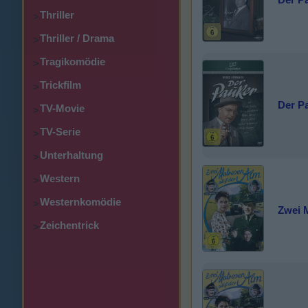
Thriller
>
Thriller / Drama
>
Tragikomödie
>
Trickfilm
>
Der Pa
TV-Movie
>
TV-Serie
>
Unterhaltung
>
Western
>
Westernkomödie
>
Zwei 
Zeichentrick
>