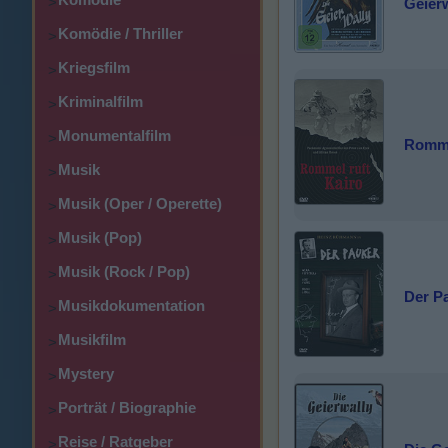
>
Geier
Komödie / Thriller
>
Kriegsfilm
>
Kriminalfilm
>
Monumentalfilm
>
Romme
Musik
>
Musik (Oper / Operette)
>
Musik (Pop)
>
Musik (Rock / Pop)
>
Der P
Musikdokumentation
>
Musikfilm
>
Mystery
>
Porträt / Biographie
>
Reise / Ratgeber
>