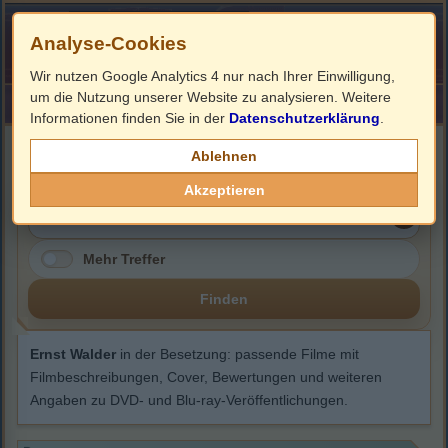
Analyse-Cookies
Wir nutzen Google Analytics 4 nur nach Ihrer Einwilligung,
um die Nutzung unserer Website zu analysieren. Weitere
HOME
Impressum
Links
Informationen finden Sie in der
Datenschutzerklärung
.
Ernst Walder
Ablehnen
Akzeptieren
Mehr Treffer
Finden
Ernst Walder
in der Besetzung: passende Filme mit
Filmbeschreibungen, Cover, Bewertungen und weiteren
Angaben zu DVD- und Blu-ray-Veröffentlichungen.