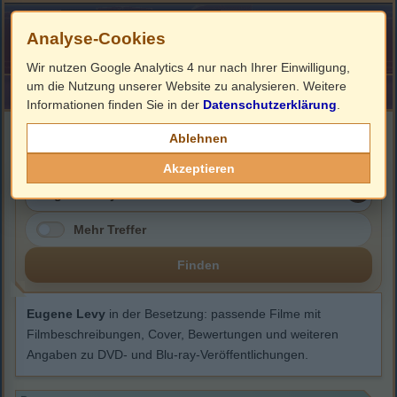
Analyse-Cookies
Wir nutzen Google Analytics 4 nur nach Ihrer Einwilligung,
um die Nutzung unserer Website zu analysieren. Weitere
HOME
Impressum
Links
Informationen finden Sie in der
Datenschutzerklärung
.
Eugene Levy
Ablehnen
Akzeptieren
Mehr Treffer
Finden
Eugene Levy
in der Besetzung: passende Filme mit
Filmbeschreibungen, Cover, Bewertungen und weiteren
Angaben zu DVD- und Blu-ray-Veröffentlichungen.