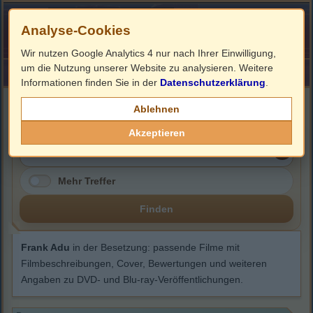
Analyse-Cookies
Wir nutzen Google Analytics 4 nur nach Ihrer Einwilligung,
um die Nutzung unserer Website zu analysieren. Weitere
HOME
Impressum
Links
Informationen finden Sie in der
Datenschutzerklärung
.
Frank Adu
Ablehnen
Akzeptieren
Mehr Treffer
Finden
Frank Adu
in der Besetzung: passende Filme mit
Filmbeschreibungen, Cover, Bewertungen und weiteren
Angaben zu DVD- und Blu-ray-Veröffentlichungen.