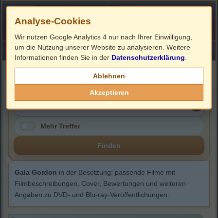
Analyse-Cookies
Wir nutzen Google Analytics 4 nur nach Ihrer Einwilligung,
um die Nutzung unserer Website zu analysieren. Weitere
HOME
Impressum
Links
Informationen finden Sie in der
Datenschutzerklärung
.
Gala Gordon
Ablehnen
Akzeptieren
Mehr Treffer
Finden
Gala Gordon
in der Besetzung: passende Filme mit
Filmbeschreibungen, Cover, Bewertungen und weiteren
Angaben zu DVD- und Blu-ray-Veröffentlichungen.