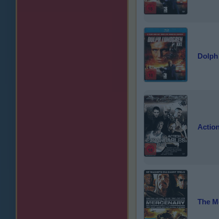
Dolph
Actio
The M