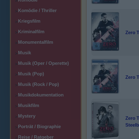
>
Komödie / Thriller
>
Kriegsfilm
>
Kriminalfilm
Zero 
>
Monumentalfilm
>
Musik
>
Musik (Oper / Operette)
>
Musik (Pop)
>
Zero 
Musik (Rock / Pop)
>
Musikdokumentation
>
Musikfilm
>
Mystery
>
Zero 
Steelb
Porträt / Biographie
>
Reise / Ratgeber
>