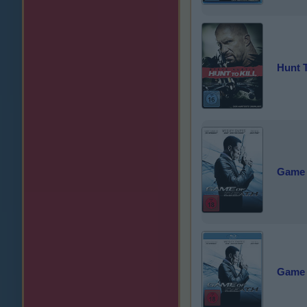
Hunt T
Game 
Game 