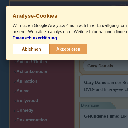
Analyse-Cookies
Wir nutzen Google Analytics 4 nur nach Ihrer Einwilligung, um
HOME
unserer Website zu analysieren. Weitere Informationen finden 
Datenschutzerklärung
.
Abenteuer
Gary Dani
>
Ablehnen
Akzeptieren
Action
>
Action / Thriller
>
Actionkomödie
>
Animation
>
Gary Daniels
in der Be
DVD- und Blu-ray-Veröf
Anime
>
Bollywood
>
Darsteller
Comedy
>
Gefundene Filme: 194
Dokumentation
>