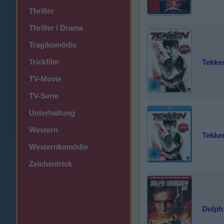
Thriller
>
Thriller / Drama
>
Tragikomödie
>
Trickfilm
Tekke
>
TV-Movie
>
TV-Serie
>
Unterhaltung
>
Western
>
Tekke
Westernkomödie
>
Zeichentrick
>
Dolph