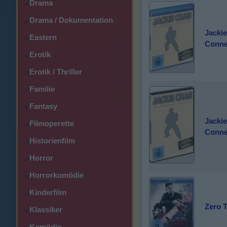
Drama
>
Drama / Dokumentation
>
Jacki
Eastern
>
Conne
Erotik
>
Erotik / Thriller
>
Familie
>
Fantasy
>
Jacki
Filmoperette
>
Conne
Historienfilm
>
Horror
>
Horrorkomödie
>
Kinderfilm
>
Zero 
Klassiker
>
Komödie