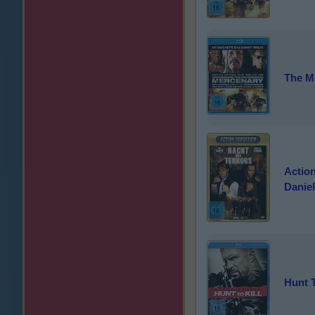
The M
Action
Daniel
Hunt T