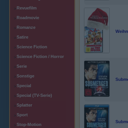
Revuefilm
>
Roadmovie
>
Romanze
>
Weihna
Satire
>
Science Fiction
>
Science Fiction / Horror
>
Serie
>
Sonstige
>
Subm
Special
>
Special (TV-Serie)
>
Splatter
>
Sport
>
Subm
Stop-Motion
>