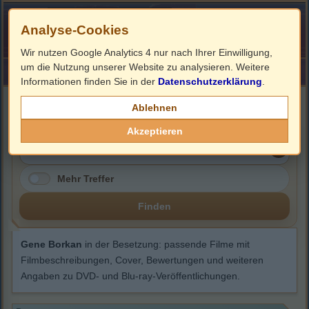
Analyse-Cookies
Wir nutzen Google Analytics 4 nur nach Ihrer Einwilligung,
um die Nutzung unserer Website zu analysieren. Weitere
HOME
Impressum
Links
Informationen finden Sie in der
Datenschutzerklärung
.
Gene Borkan
Ablehnen
Akzeptieren
Mehr Treffer
Finden
Gene Borkan
in der Besetzung: passende Filme mit
Filmbeschreibungen, Cover, Bewertungen und weiteren
Angaben zu DVD- und Blu-ray-Veröffentlichungen.