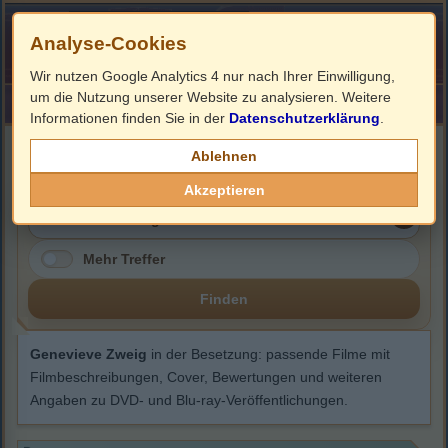
Analyse-Cookies
Wir nutzen Google Analytics 4 nur nach Ihrer Einwilligung,
um die Nutzung unserer Website zu analysieren. Weitere
HOME
Impressum
Links
Informationen finden Sie in der
Datenschutzerklärung
.
Genevieve Zweig
Ablehnen
Akzeptieren
Mehr Treffer
Finden
Genevieve Zweig
in der Besetzung: passende Filme mit
Filmbeschreibungen, Cover, Bewertungen und weiteren
Angaben zu DVD- und Blu-ray-Veröffentlichungen.