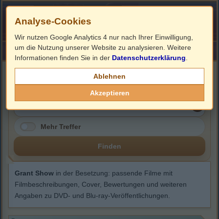
Analyse-Cookies
Wir nutzen Google Analytics 4 nur nach Ihrer Einwilligung,
um die Nutzung unserer Website zu analysieren. Weitere
HOME
Impressum
Links
Informationen finden Sie in der
Datenschutzerklärung
.
Grant Show
Ablehnen
Akzeptieren
Mehr Treffer
Finden
Grant Show
in der Besetzung: passende Filme mit
Filmbeschreibungen, Cover, Bewertungen und weiteren
Angaben zu DVD- und Blu-ray-Veröffentlichungen.