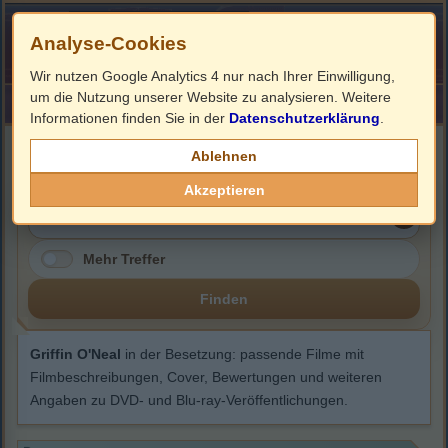
Analyse-Cookies
Wir nutzen Google Analytics 4 nur nach Ihrer Einwilligung,
um die Nutzung unserer Website zu analysieren. Weitere
HOME
Impressum
Links
Informationen finden Sie in der
Datenschutzerklärung
.
Griffin O'Neal
Ablehnen
Akzeptieren
Mehr Treffer
Finden
Griffin O'Neal
in der Besetzung: passende Filme mit
Filmbeschreibungen, Cover, Bewertungen und weiteren
Angaben zu DVD- und Blu-ray-Veröffentlichungen.