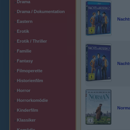
Drama
>
Drama / Dokumentation
>
Nacht
Eastern
>
Erotik
>
Erotik / Thriller
>
Familie
>
Fantasy
>
Nacht
Filmoperette
>
Historienfilm
>
Horror
>
Horrorkomödie
>
Norm
Kinderfilm
>
Klassiker
>
Komödie