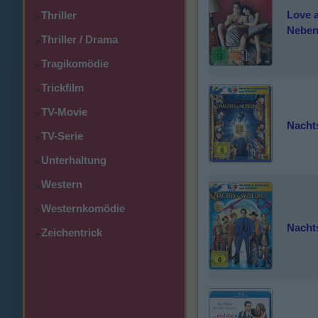
Love a
Thriller
>
Neben
Thriller / Drama
>
Tragikomödie
>
Trickfilm
>
TV-Movie
>
Nacht
TV-Serie
>
Unterhaltung
>
Western
>
Westernkomödie
>
Nacht
Zeichentrick
>