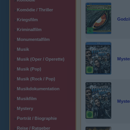
>
Komödie / Thriller
>
Godzil
Kriegsfilm
>
Kriminalfilm
>
Monumentalfilm
>
Musik
>
Myste
Musik (Oper / Operette)
>
Musik (Pop)
>
Musik (Rock / Pop)
>
Musikdokumentation
>
Musikfilm
>
Myste
Mystery
>
Porträt / Biographie
>
Reise / Ratgeber
>