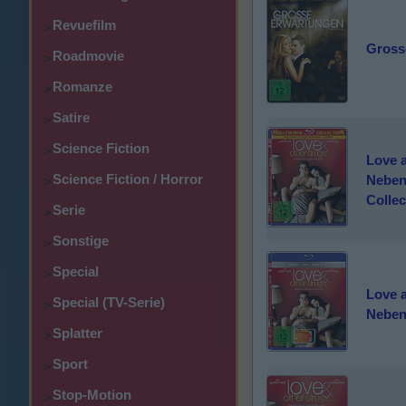
Revuefilm
>
Gross
Roadmovie
>
Romanze
>
Satire
>
Science Fiction
>
Love a
Science Fiction / Horror
Neben
>
Collec
Serie
>
Sonstige
>
Special
>
Love a
Special (TV-Serie)
>
Neben
Splatter
>
Sport
>
Stop-Motion
>