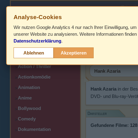
Analyse-Cookies
Wir nutzen Google Analytics 4 nur nach Ihrer Einwilligung, um
HOME
unserer Website zu analysieren. Weitere Informationen finden 
Datenschutzerklärung
.
Abenteuer
Hank Azar
>
Ablehnen
Akzeptieren
Action
>
Action / Thriller
>
Actionkomödie
>
Animation
>
Hank Azaria
in der Be
DVD- und Blu-ray-Veröf
Anime
>
Bollywood
>
Darsteller
Comedy
>
Gefundene Filme: 128
Dokumentation
>