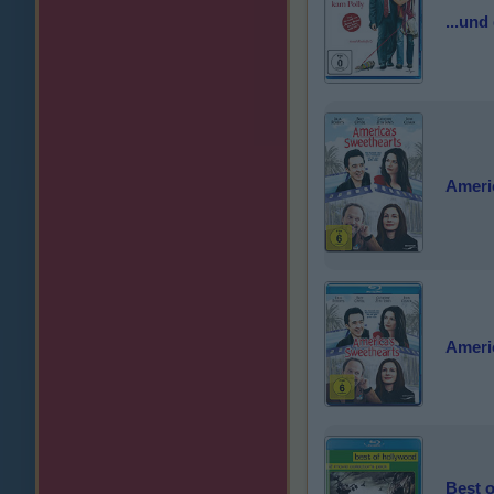
...und
Ameri
Ameri
Best o