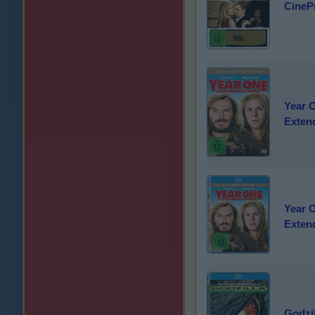
CineP
Year O
Exten
Year O
Exten
Godzil