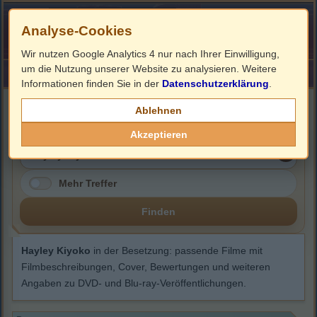
Analyse-Cookies
Wir nutzen Google Analytics 4 nur nach Ihrer Einwilligung,
um die Nutzung unserer Website zu analysieren. Weitere
HOME
Impressum
Links
Informationen finden Sie in der
Datenschutzerklärung
.
Hayley Kiyoko
Ablehnen
Akzeptieren
Mehr Treffer
Finden
Hayley Kiyoko
in der Besetzung: passende Filme mit
Filmbeschreibungen, Cover, Bewertungen und weiteren
Angaben zu DVD- und Blu-ray-Veröffentlichungen.