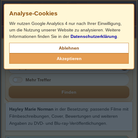
Analyse-Cookies
Wir nutzen Google Analytics 4 nur nach Ihrer Einwilligung,
um die Nutzung unserer Website zu analysieren. Weitere
HOME
Impressum
Links
Informationen finden Sie in der
Datenschutzerklärung
.
Hayley Marie Norman
Ablehnen
Akzeptieren
Mehr Treffer
Finden
Hayley Marie Norman
in der Besetzung: passende Filme mit
Filmbeschreibungen, Cover, Bewertungen und weiteren
Angaben zu DVD- und Blu-ray-Veröffentlichungen.