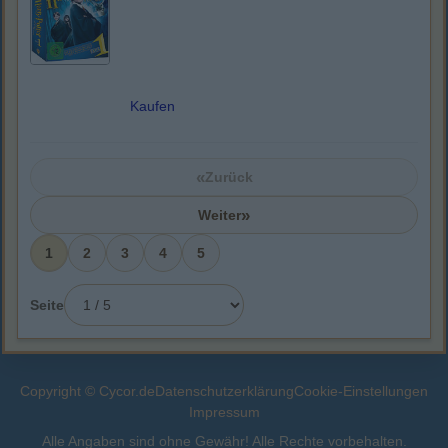
Kaufen
«
Zurück
»
Weiter
1
2
3
4
5
Seite
Copyright © Cycor.de
Datenschutzerklärung
Cookie-Einstellungen
Impressum
Alle Angaben sind ohne Gewähr! Alle Rechte vorbehalten.