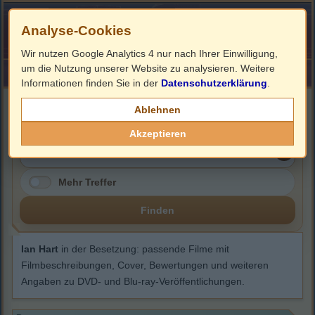
Analyse-Cookies
Wir nutzen Google Analytics 4 nur nach Ihrer Einwilligung,
um die Nutzung unserer Website zu analysieren. Weitere
HOME
Impressum
Links
Informationen finden Sie in der
Datenschutzerklärung
.
Ian Hart
Ablehnen
Akzeptieren
Mehr Treffer
Finden
Ian Hart
in der Besetzung: passende Filme mit
Filmbeschreibungen, Cover, Bewertungen und weiteren
Angaben zu DVD- und Blu-ray-Veröffentlichungen.