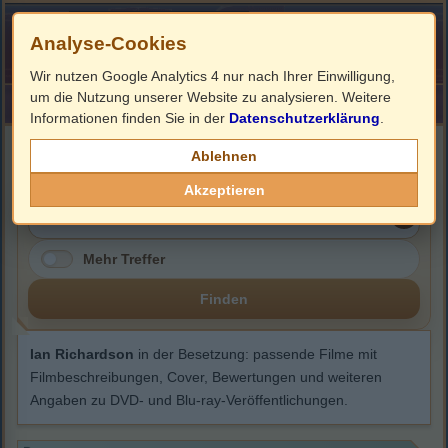
Analyse-Cookies
Wir nutzen Google Analytics 4 nur nach Ihrer Einwilligung,
um die Nutzung unserer Website zu analysieren. Weitere
HOME
Impressum
Links
Informationen finden Sie in der
Datenschutzerklärung
.
Ian Richardson
Ablehnen
Akzeptieren
Mehr Treffer
Finden
Ian Richardson
in der Besetzung: passende Filme mit
Filmbeschreibungen, Cover, Bewertungen und weiteren
Angaben zu DVD- und Blu-ray-Veröffentlichungen.