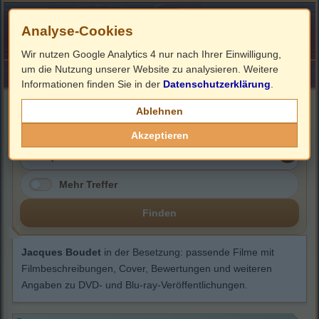
Analyse-Cookies
Wir nutzen Google Analytics 4 nur nach Ihrer Einwilligung,
um die Nutzung unserer Website zu analysieren. Weitere
HOME
Impressum
Links
Informationen finden Sie in der
Datenschutzerklärung
.
Jacques Boudet
Ablehnen
Akzeptieren
Mehr Treffer
Finden
Jacques Boudet
in der Besetzung: passende Filme mit
Filmbeschreibungen, Cover, Bewertungen und weiteren
Angaben zu DVD- und Blu-ray-Veröffentlichungen.