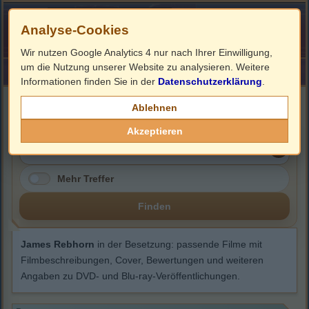
Analyse-Cookies
Wir nutzen Google Analytics 4 nur nach Ihrer Einwilligung,
um die Nutzung unserer Website zu analysieren. Weitere
HOME
Impressum
Links
Informationen finden Sie in der
Datenschutzerklärung
.
James Rebhorn
Ablehnen
Akzeptieren
Mehr Treffer
Finden
James Rebhorn
in der Besetzung: passende Filme mit
Filmbeschreibungen, Cover, Bewertungen und weiteren
Angaben zu DVD- und Blu-ray-Veröffentlichungen.