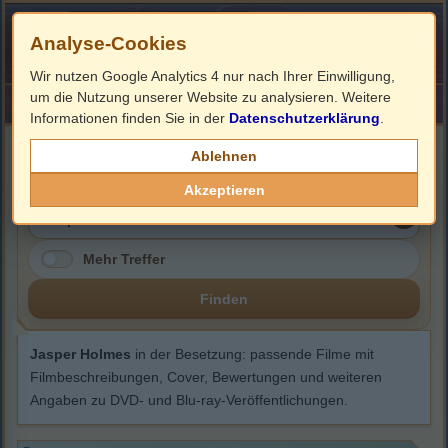
Analyse-Cookies
Wir nutzen Google Analytics 4 nur nach Ihrer Einwilligung,
um die Nutzung unserer Website zu analysieren. Weitere
HOME
Impressum
Links
Informationen finden Sie in der
Datenschutzerklärung
.
Jasper Holmes
Ablehnen
Akzeptieren
Mehr Treffer
Finden
Jasper Holmes
in der Besetzung: passende Filme mit
Filmbeschreibungen, Cover, Bewertungen und weiteren
Angaben zu DVD- und Blu-ray-Veröffentlichungen.