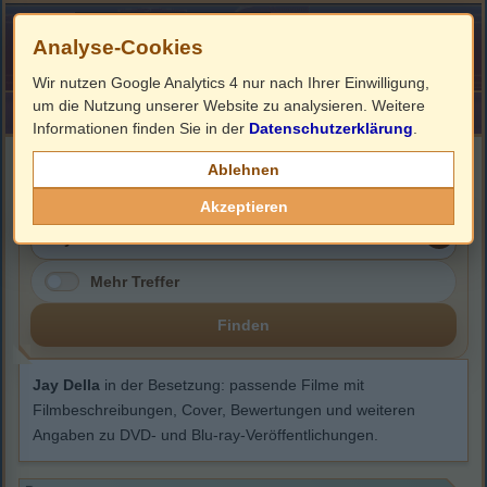
Analyse-Cookies
Wir nutzen Google Analytics 4 nur nach Ihrer Einwilligung,
um die Nutzung unserer Website zu analysieren. Weitere
HOME
Impressum
Links
Informationen finden Sie in der
Datenschutzerklärung
.
Jay Della
Ablehnen
Akzeptieren
Mehr Treffer
Finden
Jay Della
in der Besetzung: passende Filme mit
Filmbeschreibungen, Cover, Bewertungen und weiteren
Angaben zu DVD- und Blu-ray-Veröffentlichungen.