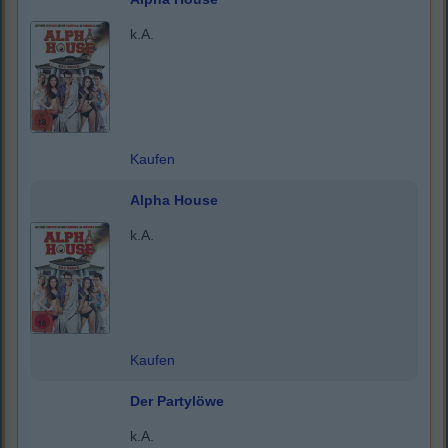
k.A.
Kaufen
Alpha House
k.A.
Kaufen
Der Partylöwe
k.A.