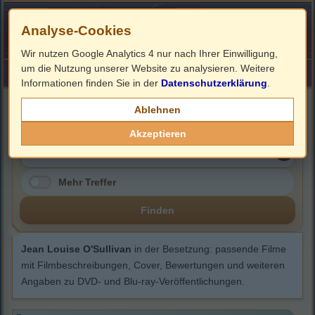
Analyse-Cookies
Wir nutzen Google Analytics 4 nur nach Ihrer Einwilligung,
um die Nutzung unserer Website zu analysieren. Weitere
HOME
Impressum
Links
Informationen finden Sie in der
Datenschutzerklärung
.
Jean Louise O'Sullivan
Ablehnen
Akzeptieren
Mehr Treffer
Finden
Jean Louise O'Sullivan
in der Besetzung: passende Filme
mit Filmbeschreibungen, Cover, Bewertungen und weiteren
Angaben zu DVD- und Blu-ray-Veröffentlichungen.