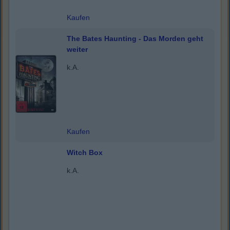
Kaufen
The Bates Haunting - Das Morden geht
weiter
k.A.
Kaufen
Witch Box
k.A.