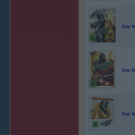
Star 
Star 
Star 