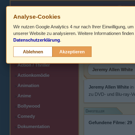
Analyse-Cookies
Wir nutzen Google Analytics 4 nur nach Ihrer Einwilligung, um
HOME
unserer Website zu analysieren. Weitere Informationen finden 
Datenschutzerklärung
.
Abenteuer
Jeremy Al
>
Ablehnen
Akzeptieren
Action
>
Action / Thriller
>
Actionkomödie
>
Animation
>
Jeremy Allen White
in
zu DVD- und Blu-ray-Ve
Anime
>
Bollywood
>
Darsteller
Comedy
>
Gefundene Filme: 29
Dokumentation
>