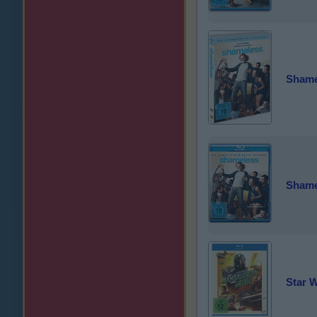
Shamel
Shamel
Star 