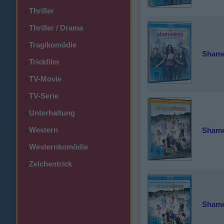
Thriller
>
Thriller / Drama
>
Tragikomödie
>
Shamel
Trickfilm
>
TV-Movie
>
TV-Serie
>
Unterhaltung
>
Western
Shamel
>
Westernkomödie
>
Zeichentrick
>
Shamel