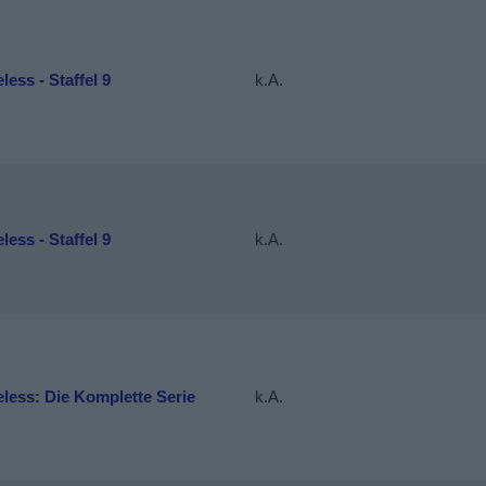
ess - Staffel 9
k.A.
ess - Staffel 9
k.A.
less: Die Komplette Serie
k.A.