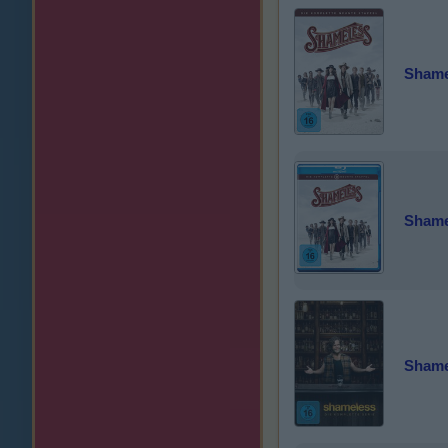
Shamel
Shamel
Shame