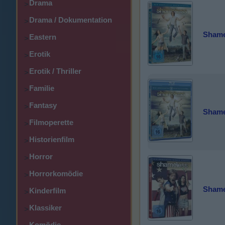
Drama
>
Drama / Dokumentation
>
Shamel
Eastern
>
Erotik
>
Erotik / Thriller
>
Familie
>
Fantasy
>
Shamel
Filmoperette
>
Historienfilm
>
Horror
>
Horrorkomödie
>
Shamel
Kinderfilm
>
Klassiker
>
Komödie