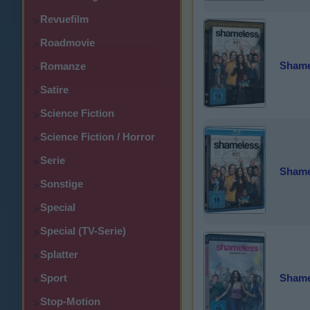
Revuefilm
>
Roadmovie
>
Shamel
Romanze
>
Satire
>
Science Fiction
>
Science Fiction / Horror
>
Serie
>
Shamel
Sonstige
>
Special
>
Special (TV-Serie)
>
Splatter
>
Sport
Shamel
>
Stop-Motion
>