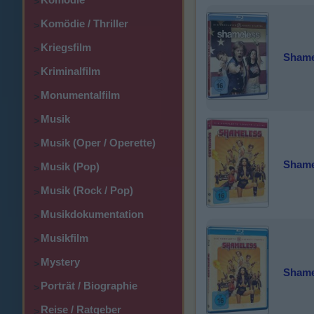
>
Komödie / Thriller
>
Kriegsfilm
>
Shamel
Kriminalfilm
>
Monumentalfilm
>
Musik
>
Musik (Oper / Operette)
>
Shamel
Musik (Pop)
>
Musik (Rock / Pop)
>
Musikdokumentation
>
Musikfilm
>
Mystery
>
Shamel
Porträt / Biographie
>
Reise / Ratgeber
>