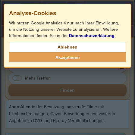
Analyse-Cookies
Wir nutzen Google Analytics 4 nur nach Ihrer Einwilligung,
um die Nutzung unserer Website zu analysieren. Weitere
HOME
Impressum
Links
Informationen finden Sie in der
Datenschutzerklärung
.
Joan Allen
Ablehnen
Akzeptieren
Mehr Treffer
Finden
Joan Allen
in der Besetzung: passende Filme mit
Filmbeschreibungen, Cover, Bewertungen und weiteren
Angaben zu DVD- und Blu-ray-Veröffentlichungen.