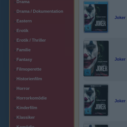
Drama
>
Drama / Dokumentation
>
Joker
Eastern
>
Erotik
>
Erotik / Thriller
>
Familie
>
Joker
Fantasy
>
Filmoperette
>
Historienfilm
>
Horror
>
Horrorkomödie
>
Joker 
Kinderfilm
>
Klassiker
>
Komödie