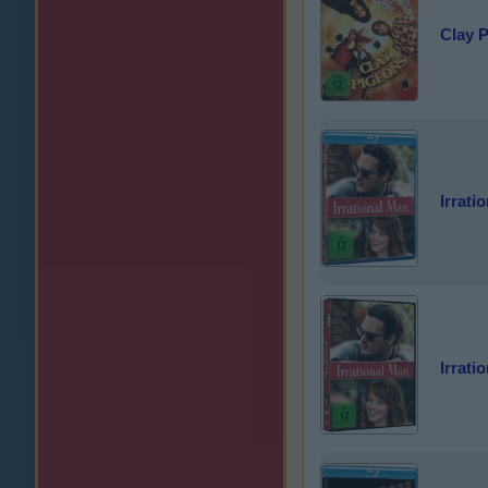
Clay P
Irrati
Irrati