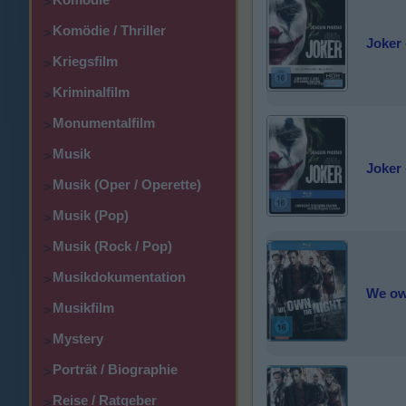
>
Komödie / Thriller
>
Joker 
Kriegsfilm
>
Kriminalfilm
>
Monumentalfilm
>
Musik
>
Joker 
Musik (Oper / Operette)
>
Musik (Pop)
>
Musik (Rock / Pop)
>
Musikdokumentation
>
We own
Musikfilm
>
Mystery
>
Porträt / Biographie
>
Reise / Ratgeber
>