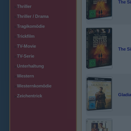
The Si
Thriller
>
Thriller / Drama
>
Tragikomödie
>
Trickfilm
>
TV-Movie
>
The Si
TV-Serie
>
Unterhaltung
>
Western
>
Westernkomödie
>
Gladia
Zeichentrick
>