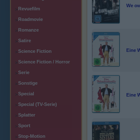
We own
Revuefilm
>
Roadmovie
>
Romanze
>
Satire
>
Eine 
Science Fiction
>
Science Fiction / Horror
>
Serie
>
Sonstige
>
Special
>
Eine 
Special (TV-Serie)
>
Splatter
>
Sport
>
Stop-Motion
>