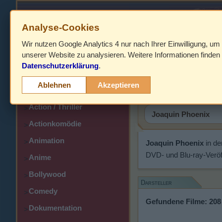
Analyse-Cookies
Wir nutzen Google Analytics 4 nur nach Ihrer Einwilligung, um
HOME
unserer Website zu analysieren. Weitere Informationen finden 
Datenschutzerklärung
.
Abenteuer
Joaquin P
>
Ablehnen
Akzeptieren
Action
>
Action / Thriller
>
Actionkomödie
>
Animation
>
Joaquin Phoenix
in de
DVD- und Blu-ray-Veröf
Anime
>
Bollywood
>
Darsteller
Comedy
>
Gefundene Filme: 208
Dokumentation
>