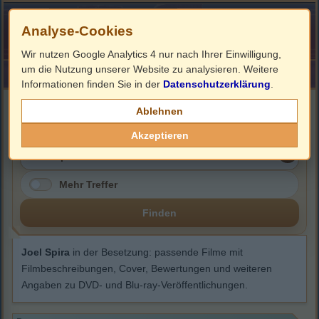
Analyse-Cookies
Wir nutzen Google Analytics 4 nur nach Ihrer Einwilligung,
um die Nutzung unserer Website zu analysieren. Weitere
HOME
Impressum
Links
Informationen finden Sie in der
Datenschutzerklärung
.
Joel Spira
Ablehnen
Akzeptieren
Mehr Treffer
Finden
Joel Spira
in der Besetzung: passende Filme mit
Filmbeschreibungen, Cover, Bewertungen und weiteren
Angaben zu DVD- und Blu-ray-Veröffentlichungen.