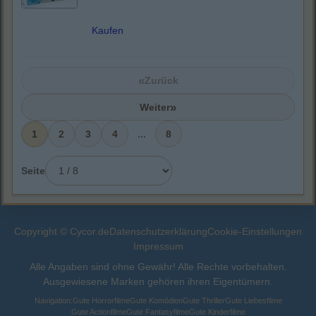
Kaufen
«
Zurück
»
Weiter
1
2
3
4
...
8
Seite
Copyright © Cycor.de
Datenschutzerklärung
Cookie-Einstellungen
Impressum
Alle Angaben sind ohne Gewähr! Alle Rechte vorbehalten.
Ausgewiesene Marken gehören ihren Eigentümern.
Navigation:
Gute Horrorfilme
Gute Komödien
Gute Thriller
Gute Liebesfilme
Gute Actionfilme
Gute Fantasyfilme
Gute Kinderfilme