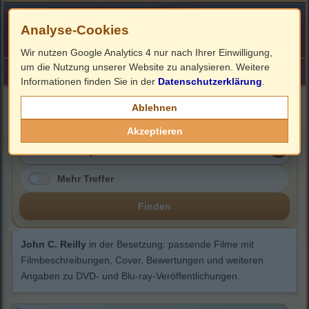
Analyse-Cookies
Wir nutzen Google Analytics 4 nur nach Ihrer Einwilligung,
um die Nutzung unserer Website zu analysieren. Weitere
HOME
Impressum
Links
Informationen finden Sie in der
Datenschutzerklärung
.
John C. Reilly
Ablehnen
Akzeptieren
Mehr Treffer
Finden
John C. Reilly
in der Besetzung: passende Filme mit
Filmbeschreibungen, Cover, Bewertungen und weiteren
Angaben zu DVD- und Blu-ray-Veröffentlichungen.