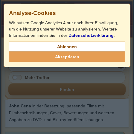
Analyse-Cookies
Wir nutzen Google Analytics 4 nur nach Ihrer Einwilligung,
um die Nutzung unserer Website zu analysieren. Weitere
HOME
Impressum
Links
Informationen finden Sie in der
Datenschutzerklärung
.
John Cena
Ablehnen
Akzeptieren
Mehr Treffer
Finden
John Cena
in der Besetzung: passende Filme mit
Filmbeschreibungen, Cover, Bewertungen und weiteren
Angaben zu DVD- und Blu-ray-Veröffentlichungen.