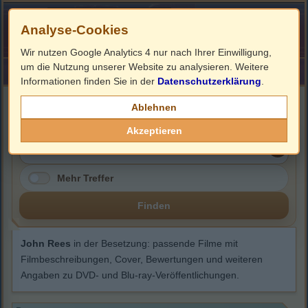
Analyse-Cookies
Wir nutzen Google Analytics 4 nur nach Ihrer Einwilligung,
um die Nutzung unserer Website zu analysieren. Weitere
HOME
Impressum
Links
Informationen finden Sie in der
Datenschutzerklärung
.
John Rees
Ablehnen
Akzeptieren
Mehr Treffer
Finden
John Rees
in der Besetzung: passende Filme mit
Filmbeschreibungen, Cover, Bewertungen und weiteren
Angaben zu DVD- und Blu-ray-Veröffentlichungen.