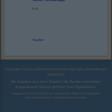
k.A.
Kaufen
Copyright © Cycor.de
Datenschutzerklärung
Cookie-Einstellungen
Impressum
Alle Angaben sind ohne Gewähr! Alle Rechte vorbehalten.
Ausgewiesene Marken gehören ihren Eigentümern.
Navigation:
Gute Horrorfilme
Gute Komödien
Gute Thriller
Gute Liebesfilme
Gute Actionfilme
Gute Fantasyfilme
Gute Kinderfilme