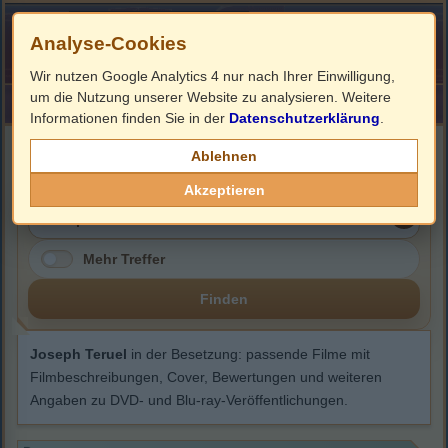
Analyse-Cookies
Wir nutzen Google Analytics 4 nur nach Ihrer Einwilligung,
um die Nutzung unserer Website zu analysieren. Weitere
HOME
Impressum
Links
Informationen finden Sie in der
Datenschutzerklärung
.
Joseph Teruel
Ablehnen
Akzeptieren
Mehr Treffer
Finden
Joseph Teruel
in der Besetzung: passende Filme mit
Filmbeschreibungen, Cover, Bewertungen und weiteren
Angaben zu DVD- und Blu-ray-Veröffentlichungen.