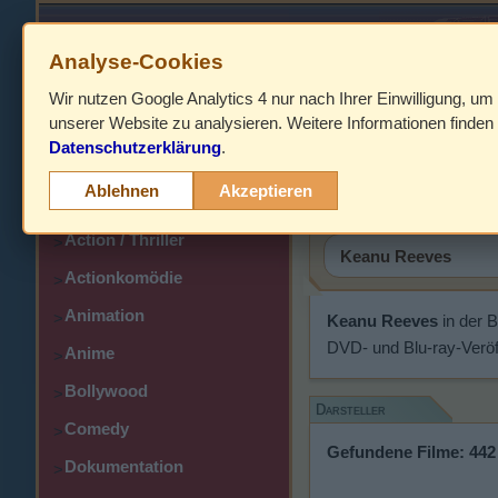
Analyse-Cookies
Wir nutzen Google Analytics 4 nur nach Ihrer Einwilligung, um
HOME
unserer Website zu analysieren. Weitere Informationen finden 
Datenschutzerklärung
.
Abenteuer
Keanu Re
>
Ablehnen
Akzeptieren
Action
>
Action / Thriller
>
Actionkomödie
>
Animation
>
Keanu Reeves
in der 
DVD- und Blu-ray-Veröf
Anime
>
Bollywood
>
Darsteller
Comedy
>
Gefundene Filme: 442
Dokumentation
>