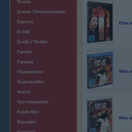
Drama
>
Drama / Dokumentation
>
Eastern
>
Eine w
Erotik
>
Erotik / Thriller
>
Familie
>
Fantasy
>
Man of
Filmoperette
>
Historienfilm
>
Horror
>
Horrorkomödie
>
Kinderfilm
>
Man of
Klassiker
>
Komödie