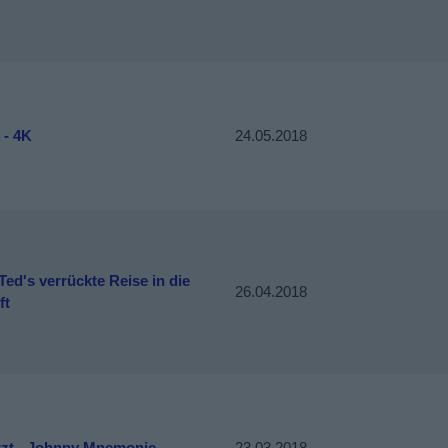
 - 4K
24.05.2018
 Ted's verrückte Reise in die
26.04.2018
ft
tzt - Johnny Mnemonic
23.03.2018