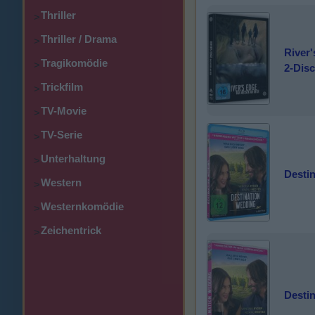
Thriller
>
Thriller / Drama
>
River'
Tragikomödie
>
2-Disc
Trickfilm
>
TV-Movie
>
TV-Serie
>
Unterhaltung
>
Desti
Western
>
Westernkomödie
>
Zeichentrick
>
Desti