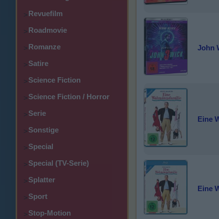
Revuefilm
>
Roadmovie
>
Romanze
John W
>
Satire
>
Science Fiction
>
Science Fiction / Horror
>
Serie
>
Eine 
Sonstige
>
Special
>
Special (TV-Serie)
>
Splatter
>
Eine 
Sport
>
Stop-Motion
>