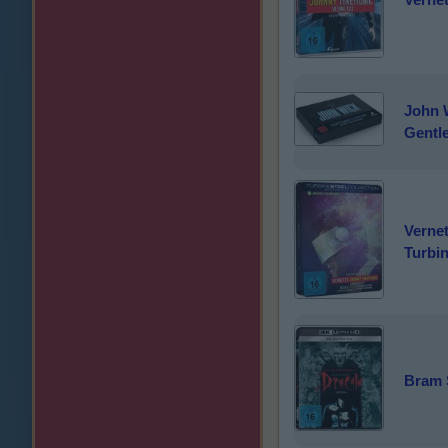
John W
Gentl
Verne
Turbin
Bram S