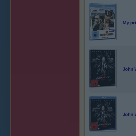
My pri
John W
John W