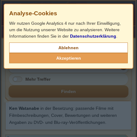
Analyse-Cookies
Wir nutzen Google Analytics 4 nur nach Ihrer Einwilligung,
um die Nutzung unserer Website zu analysieren. Weitere
HOME
Impressum
Links
Informationen finden Sie in der
Datenschutzerklärung
.
Ken Watanabe
Ablehnen
Akzeptieren
Mehr Treffer
Finden
Ken Watanabe
in der Besetzung: passende Filme mit
Filmbeschreibungen, Cover, Bewertungen und weiteren
Angaben zu DVD- und Blu-ray-Veröffentlichungen.