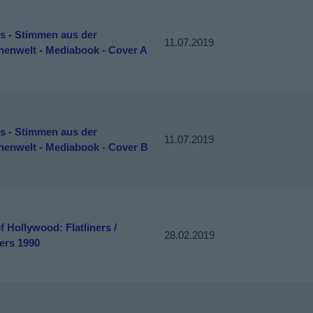
s - Stimmen aus der
11.07.2019
henwelt - Mediabook - Cover A
s - Stimmen aus der
11.07.2019
henwelt - Mediabook - Cover B
f Hollywood: Flatliners /
28.02.2019
ners 1990