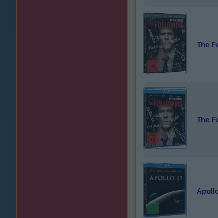
The Fo
The Fo
Apollo