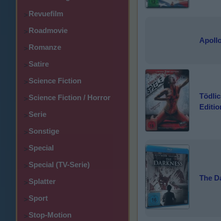
Revuefilm
>
Roadmovie
>
Apollo
Romanze
>
Satire
>
Science Fiction
>
Tödlic
Science Fiction / Horror
>
Editio
Serie
>
Sonstige
>
Special
>
Special (TV-Serie)
>
The D
Splatter
>
Sport
>
Stop-Motion
>