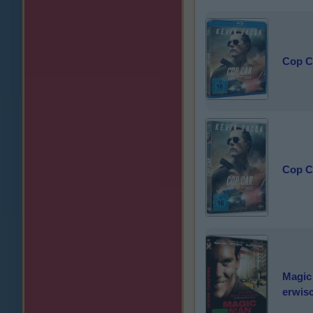
Cop C
Cop C
Magic 
erwis