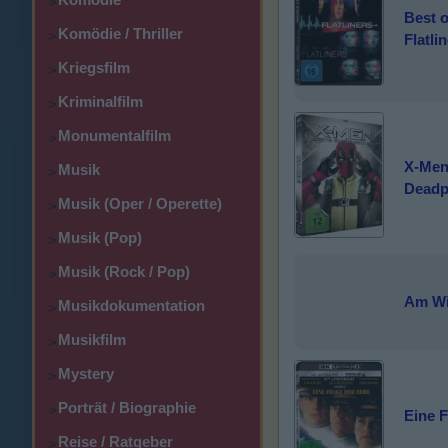
>
Best o
Komödie / Thriller
>
Flatli
Kriegsfilm
>
Kriminalfilm
>
Monumentalfilm
>
X-Men 
Musik
>
Deadp
Musik (Oper / Operette)
>
Musik (Pop)
>
Musik (Rock / Pop)
>
Am Wi
Musikdokumentation
>
Musikfilm
>
Mystery
>
Porträt / Biographie
>
Eine F
Reise / Ratgeber
>