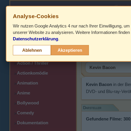
Analyse-Cookies
Wir nutzen Google Analytics 4 nur nach Ihrer Einwilligung, um
HOME
unserer Website zu analysieren. Weitere Informationen finden 
Datenschutzerklärung
.
Abenteuer
Kevin Bac
>
Ablehnen
Akzeptieren
Action
>
Action / Thriller
>
Actionkomödie
>
Animation
>
Kevin Bacon
in der Be
DVD- und Blu-ray-Veröf
Anime
>
Bollywood
>
Darsteller
Comedy
>
Gefundene Filme: 300
Dokumentation
>