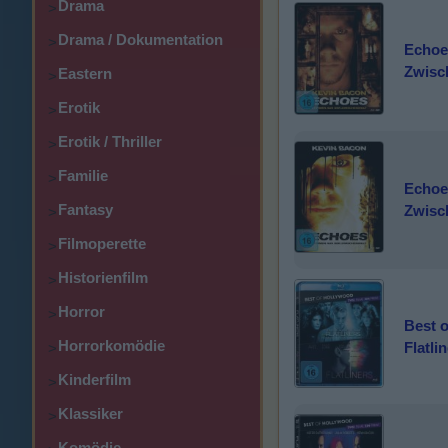
Drama
>
Drama / Dokumentation
>
Echoe
Zwisc
Eastern
>
Erotik
>
Erotik / Thriller
>
Familie
>
Echoe
Fantasy
Zwisc
>
Filmoperette
>
Historienfilm
>
Horror
>
Best o
Horrorkomödie
Flatli
>
Kinderfilm
>
Klassiker
>
Komödie