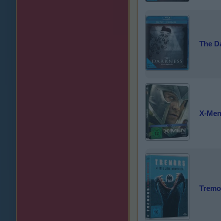
The D
X-Men
Tremor