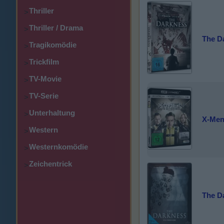
Thriller
>
Thriller / Drama
>
The D
Tragikomödie
>
Trickfilm
>
TV-Movie
>
TV-Serie
>
Unterhaltung
>
X-Men
Western
>
Westernkomödie
>
Zeichentrick
>
The D