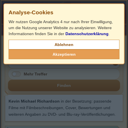
Analyse-Cookies
Wir nutzen Google Analytics 4 nur nach Ihrer Einwilligung,
um die Nutzung unserer Website zu analysieren. Weitere
HOME
Impressum
Links
Informationen finden Sie in der
Datenschutzerklärung
.
Kevin Michael Richardson
Ablehnen
Akzeptieren
Mehr Treffer
Finden
Kevin Michael Richardson
in der Besetzung: passende
Filme mit Filmbeschreibungen, Cover, Bewertungen und
weiteren Angaben zu DVD- und Blu-ray-Veröffentlichungen.