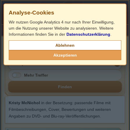
Analyse-Cookies
Wir nutzen Google Analytics 4 nur nach Ihrer Einwilligung,
um die Nutzung unserer Website zu analysieren. Weitere
HOME
Impressum
Links
Informationen finden Sie in der
Datenschutzerklärung
.
Kristy McNichol
Ablehnen
Akzeptieren
Mehr Treffer
Finden
Kristy McNichol
in der Besetzung: passende Filme mit
Filmbeschreibungen, Cover, Bewertungen und weiteren
Angaben zu DVD- und Blu-ray-Veröffentlichungen.