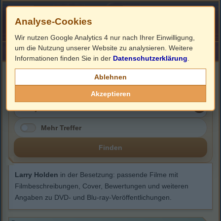
Analyse-Cookies
Wir nutzen Google Analytics 4 nur nach Ihrer Einwilligung,
um die Nutzung unserer Website zu analysieren. Weitere
HOME
Impressum
Links
Informationen finden Sie in der
Datenschutzerklärung
.
Larry Holden
Ablehnen
Akzeptieren
Mehr Treffer
Finden
Larry Holden
in der Besetzung: passende Filme mit
Filmbeschreibungen, Cover, Bewertungen und weiteren
Angaben zu DVD- und Blu-ray-Veröffentlichungen.