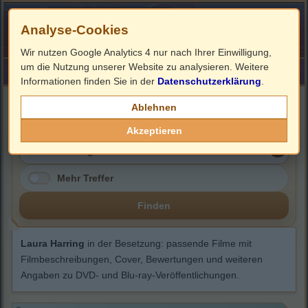
Analyse-Cookies
Wir nutzen Google Analytics 4 nur nach Ihrer Einwilligung,
um die Nutzung unserer Website zu analysieren. Weitere
HOME
Impressum
Links
Informationen finden Sie in der
Datenschutzerklärung
.
Laura Harring
Ablehnen
Akzeptieren
Mehr Treffer
Finden
Laura Harring
in der Besetzung: passende Filme mit
Filmbeschreibungen, Cover, Bewertungen und weiteren
Angaben zu DVD- und Blu-ray-Veröffentlichungen.