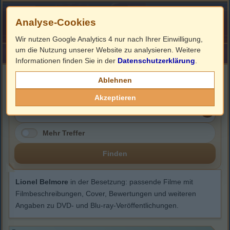
Analyse-Cookies
Wir nutzen Google Analytics 4 nur nach Ihrer Einwilligung,
um die Nutzung unserer Website zu analysieren. Weitere
HOME
Impressum
Links
Informationen finden Sie in der
Datenschutzerklärung
.
Lionel Belmore
Ablehnen
Akzeptieren
Mehr Treffer
Finden
Lionel Belmore
in der Besetzung: passende Filme mit
Filmbeschreibungen, Cover, Bewertungen und weiteren
Angaben zu DVD- und Blu-ray-Veröffentlichungen.