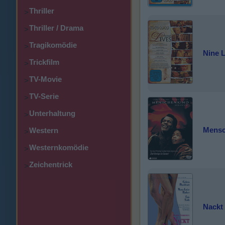
Thriller
>
Thriller / Drama
>
Tragikomödie
>
Nine L
Trickfilm
>
TV-Movie
>
TV-Serie
>
Unterhaltung
>
Mensc
Western
>
Westernkomödie
>
Zeichentrick
>
Nackt