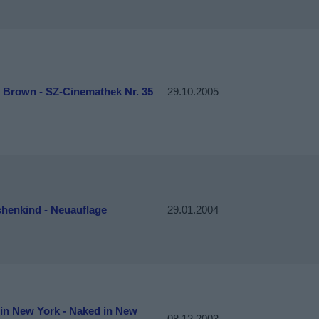
e Brown - SZ-Cinemathek Nr. 35
29.10.2005
henkind - Neuauflage
29.01.2004
 in New York - Naked in New
08.12.2003