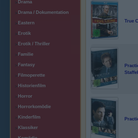
Drama
>
Drama / Dokumentation
>
True 
Eastern
>
Erotik
>
Erotik / Thriller
>
Familie
>
Fantasy
>
Practi
Staffe
Filmoperette
>
Historienfilm
>
Horror
>
Horrorkomödie
>
Kinderfilm
>
Practi
Klassiker
>
Komödie