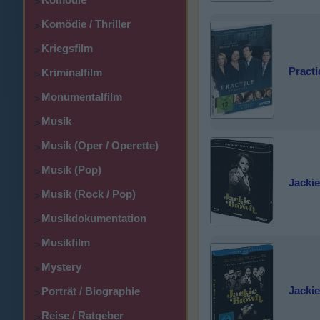
>
Komödie / Thriller
>
Kriegsfilm
>
Practi
Kriminalfilm
>
Monumentalfilm
>
Musik
>
Musik (Oper / Operette)
>
Musik (Pop)
>
Jackie
Musik (Rock / Pop)
>
Musikdokumentation
>
Musikfilm
>
Mystery
>
Jackie
Porträt / Biographie
>
Reise / Ratgeber
>