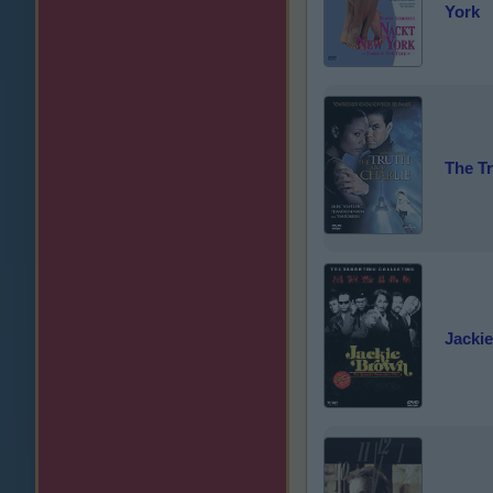
York
The Tr
Jacki