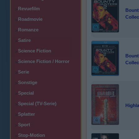
Revuefilm
>
Bounty
Colle
Roadmovie
>
Romanze
>
Satire
>
Science Fiction
>
Bounty
Science Fiction / Horror
>
Colle
Serie
>
Sonstige
>
Special
>
Special (TV-Serie)
>
Highla
Splatter
>
Sport
>
Stop-Motion
>