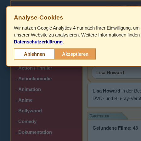
Analyse-Cookies
Wir nutzen Google Analytics 4 nur nach Ihrer Einwilligung, um
HOME
unserer Website zu analysieren. Weitere Informationen finden 
Datenschutzerklärung
.
Abenteuer
Lisa Howa
>
Ablehnen
Akzeptieren
Action
>
Action / Thriller
>
Actionkomödie
>
Animation
>
Lisa Howard
in der Be
DVD- und Blu-ray-Veröf
Anime
>
Bollywood
>
Darsteller
Comedy
>
Gefundene Filme: 43
Dokumentation
>