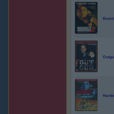
Bount
Outg
Hardba