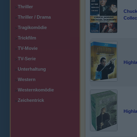
Thriller
>
Chuck 
Thriller / Drama
Collec
>
Tragikomödie
>
Trickfilm
>
TV-Movie
>
TV-Serie
>
Highla
Unterhaltung
>
Western
>
Westernkomödie
>
Zeichentrick
>
Highla