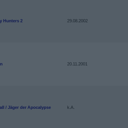
y Hunters 2
29.08.2002
un
20.11.2001
ll / Jäger der Apocalypse
k.A.