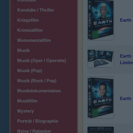
>
Komödie / Thriller
>
Earth 
Kriegsfilm
>
Kriminalfilm
>
Monumentalfilm
>
Musik
>
Earth -
Musik (Oper / Operette)
>
Limite
Musik (Pop)
>
Musik (Rock / Pop)
>
Musikdokumentation
>
Earth 
Musikfilm
>
Mystery
>
Porträt / Biographie
>
Reise / Ratgeber
>