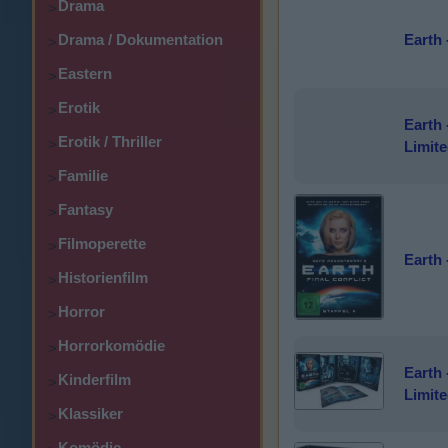
Drama
>
Drama / Dokumentation
Earth 
>
Eastern
>
Erotik
>
Earth -
Erotik / Thriller
>
Limite
Familie
>
Fantasy
>
Filmoperette
>
Earth 
Historienfilm
>
Horror
>
Horrorkomödie
>
Earth -
Kinderfilm
>
Limite
Klassiker
>
Komödie